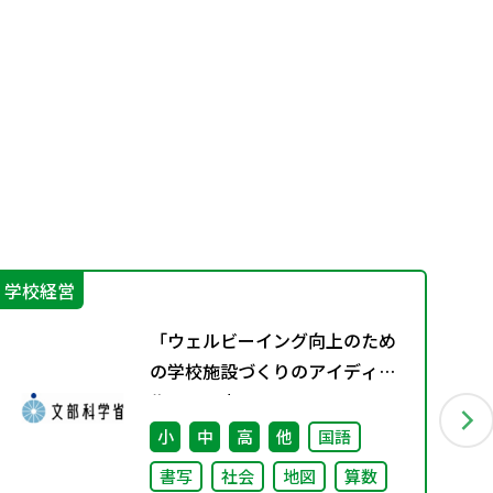
学校経営
IC
「ウェルビーイング向上のため
の学校施設づくりのアイディア
集」の公表について
小
中
高
他
国語
書写
社会
地図
算数