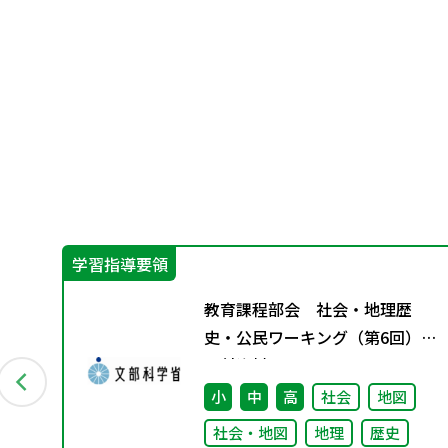
学習指導要領
創る
教育課程部会 社会・地理歴
応
史・公民ワーキング（第6回）
「学
配付資料
校
小
中
高
社会
地図
社会・地図
地理
歴史