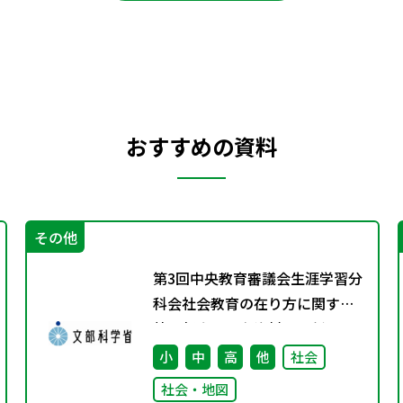
おすすめの資料
その他
第3回中央教育審議会生涯学習分
科会社会教育の在り方に関する
特別部会の配布資料を更新しま
した
小
中
高
他
社会
社会・地図