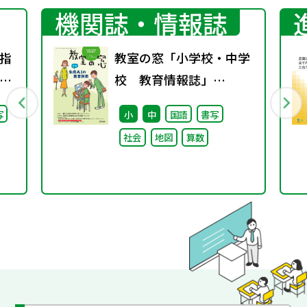
機関誌・情報誌
指
教室の窓「小学校・中学
り
校 教育情報誌」
会
vol.75 2025年4月発行
写
小
中
国語
書写
し
社会
地図
算数