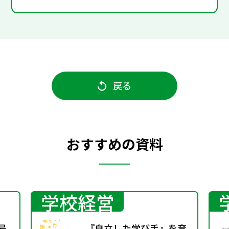
戻る
おすすめの資料
学校経営
号
『自立した学び手』を育