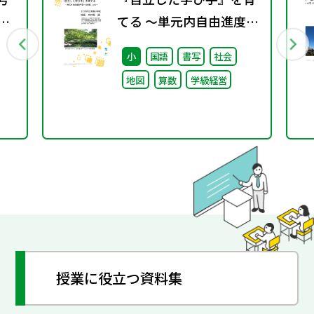
期
てる ～単元内自由進度学
習への挑戦 vol.1～
小
国語
書写
社会
地図
算数
学級経営
授業に役立つ資料集