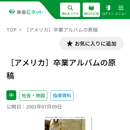
資料をさがす
教科の広場
ログイン
メニュー
TOP
［アメリカ］卒業アルバムの原稿
お気に入りに追加
［アメリカ］卒業アルバムの原
稿
中
社会・地図
指導資料
公開日：
2003年07月09日