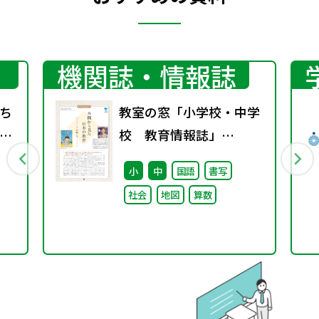
機関誌・情報誌
ち
教室の窓「小学校・中学
教
校 教育情報誌」
ち
vol.76 2025年9月発行
小
中
国語
書写
別
社会
地図
算数