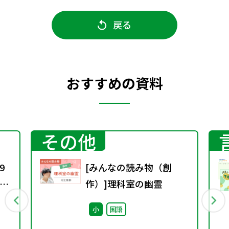
戻る
おすすめの資料
その他
9
[みんなの読み物（創
会
作）]理科室の幽霊
マ
小
国語