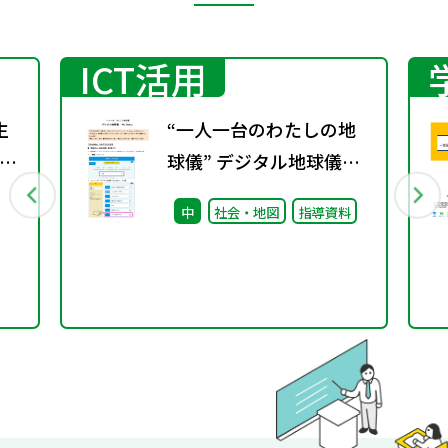
ICT活用
生
“一人一台のわたしの地
の
球儀” デジタル地球儀
会
『My Globe』
中
社会・地図
指導資料
し