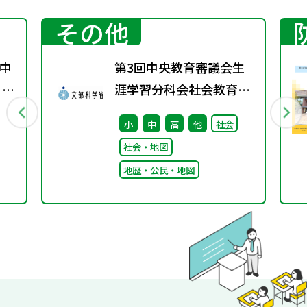
その他
中
第3回中央教育審議会生
 ～
涯学習分科会社会教育の
在り方に関する特別部会
小
中
高
他
社会
の配布資料を更新しまし
社会・地図
た
地歴・公民・地図