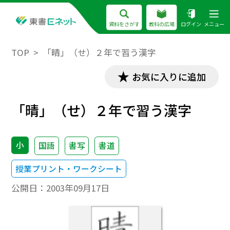
資料をさがす
教科の広場
ログイン
メニュー
TOP
「晴」（せ）２年で習う漢字
お気に入りに追加
「晴」（せ）２年で習う漢字
小
国語
書写
書道
授業プリント・ワークシート
公開日：
2003年09月17日