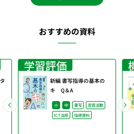
おすすめの資料
学習評価
タ
新編 書写指導の基本の
キ Q＆A
小
中
書写
言語活動
ICT活用
指導資料