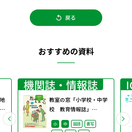
戻る
おすすめの資料
機関誌・情報誌
地
教室の窓「小学校・中学
グ
校 教育情報誌」
vol.75 2025年4月発行
小
中
国語
書写