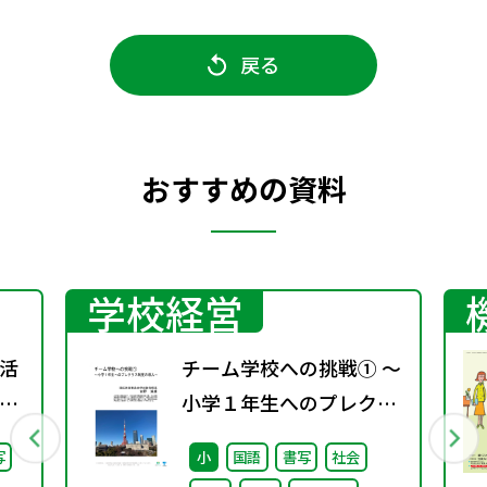
戻る
おすすめの資料
学校経営
活
チーム学校への挑戦① ～
」
小学１年生へのプレクラ
）子
ス制度の導入～
写
小
国語
書写
社会
日