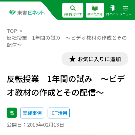
資料をさがす
教科の広場
ログイン
メニュー
TOP
反転授業 1年間の試み ～ビデオ教材の作成とその
配信～
お気に入りに追加
反転授業 1年間の試み ～ビデ
オ教材の作成とその配信～
高
実践事例
ICT活用
公開日：
2015年02月13日