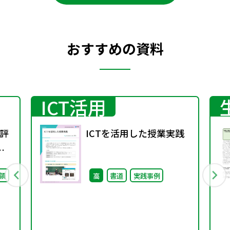
おすすめの資料
ICT活用
評
ICTを活用した授業実践
）
領
高
書道
実践事例