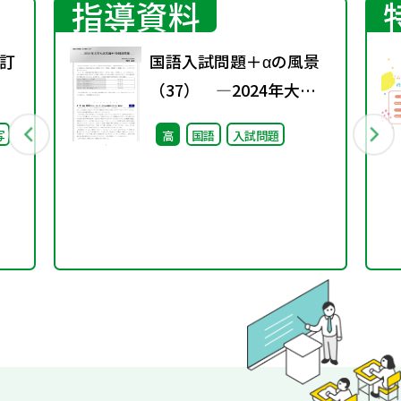
指導資料
訂
国語入試問題＋αの風景
（37） ―2024年大学
入試共通テスト国語問題
写
高
国語
入試問題