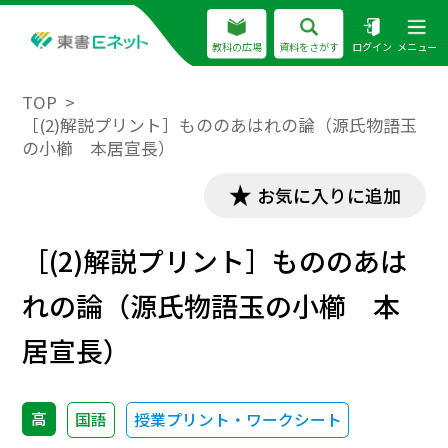
教科の広場
資料をさがす
ログイン
メニュー
TOP
［(2)解説プリント］もののあはれの論（源氏物語玉
の小櫛 本居宣長）
お気に入りに追加
［(2)解説プリント］もののあは
れの論（源氏物語玉の小櫛 本
居宣長）
高
国語
授業プリント・ワークシート