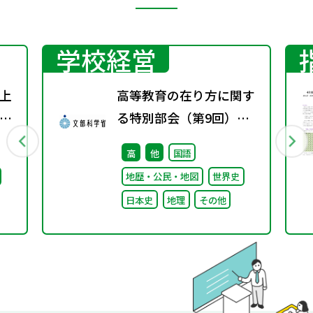
学校経営
上
高等教育の在り方に関す
り
る特別部会（第9回）配
表
付資料
高
他
国語
地歴・公民・地図
世界史
日本史
地理
その他