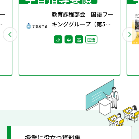
ー
教育課程部会 国語ワー
キンググループ（第5
回） 配付資料
小
中
高
国語
授業に役立つ資料集