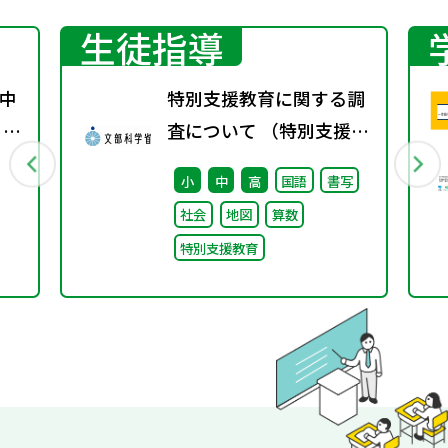
生徒指導
中
特別支援教育に関する調
 ～
査について （特別支援教
育体制整備状況調査、通
小
中
高
国語
書写
級による指導実施状況調
社会
地図
算数
査）
特別支援教育