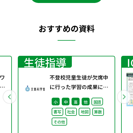
おすすめの資料
生徒指導
ワ
不登校児童生徒が欠席中
13
に行った学習の成果に係
る成績評価について（通
小
中
高
他
国語
知）
書写
社会
地図
算数
その他