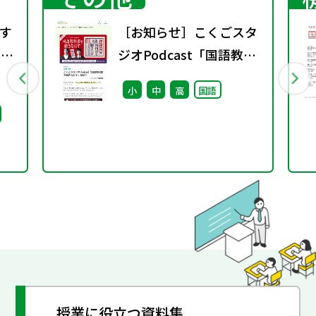
す
［お知らせ］こくごスタ
）配
ジオPodcast「国語教科
書を聴きなおす」配信中
小
中
高
国語
授業に役立つ資料集