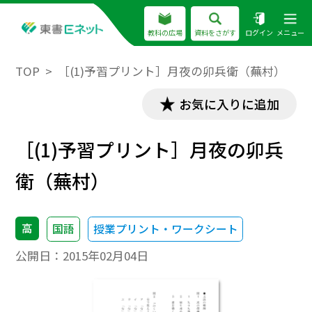
教科の広場
資料をさがす
ログイン
メニュー
TOP
［(1)予習プリント］月夜の卯兵衛（蕪村）
お気に入りに追加
［(1)予習プリント］月夜の卯兵
衛（蕪村）
高
国語
授業プリント・ワークシート
公開日：
2015年02月04日