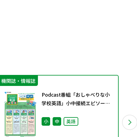
機関誌・情報誌
指
Podcast番組「おしゃべりな小
学校英語」小中接続エピソード
配信のお知らせ
小
中
英語