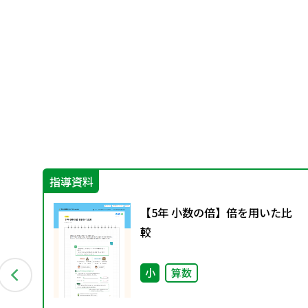
指導資料
康
【5年 小数の倍】倍を用いた比
較
小
算数