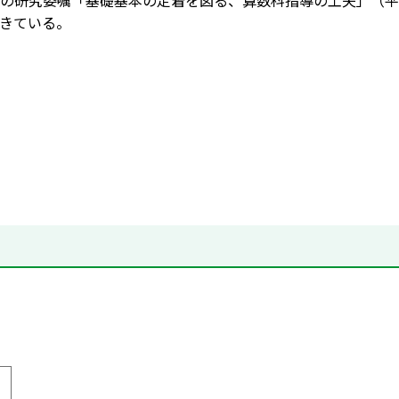
の研究委嘱「基礎基本の定着を図る、算数科指導の工夫」（平
きている。