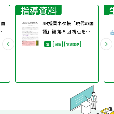
指導資料
の国
4R授業ネタ帳「現代の国
着
語」編 第８回 視点を変
書
え、発想を豊かにするト
高
国語
実践事例
レーニング（１）