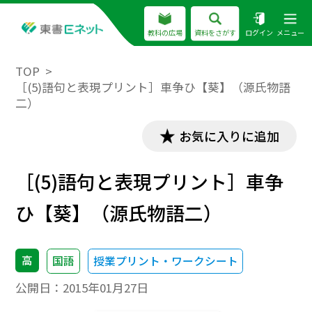
教科の広場
資料をさがす
ログイン
メニュー
TOP
［(5)語句と表現プリント］車争ひ【葵】（源氏物語
二）
お気に入りに追加
［(5)語句と表現プリント］車争
ひ【葵】（源氏物語二）
高
国語
授業プリント・ワークシート
公開日：
2015年01月27日