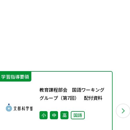
学習指導要領
学
教育課程部会 国語ワーキング
グループ（第7回） 配付資料
小
中
高
国語