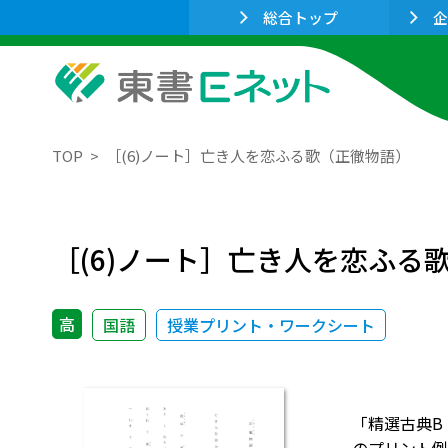
総合トップ
企
TOP
［(6)ノート］亡き人を恋ふる歌（正徹物語）
［(6)ノート］亡き人を恋ふる
高
国語
授業プリント・ワークシート
「精選古典B