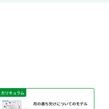
カリキュラム
学
月の満ち欠けについてのモデル