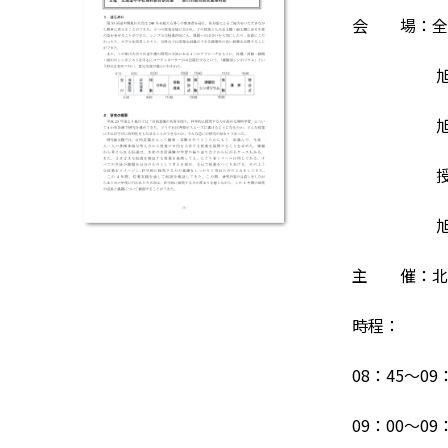
会 場：全体
旭川市大
旭川市
授業・
旭川市立
主 催：北
時程：
08：45～09
09：00～09