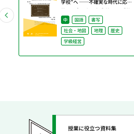
ポ
学校”へ ──不確実な時代に応
活
答する小津中の実践 第二回 「学
ツ
校のコンパス」生徒が創る学校
中
国語
書写
の最上位方針
社会・地図
地理
歴史
学級経営
授業に役立つ資料集