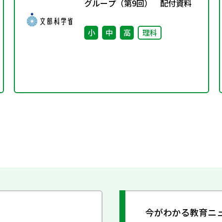
グループ（第9回） 配付資料
小
中
高
理科
今がわかる教育ニ