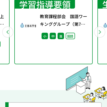
学習指導要領
上
教育課程部会 国語ワー
り
キンググループ（第7
表
回） 配付資料
小
中
高
国語