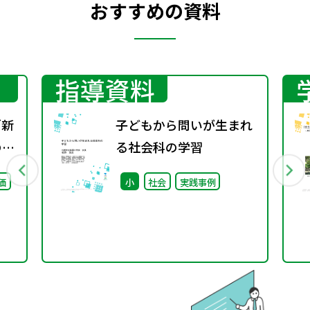
おすすめの資料
指導資料
「新
子どもから問いが生まれ
のポ
る社会科の学習
価
小
社会
実践事例