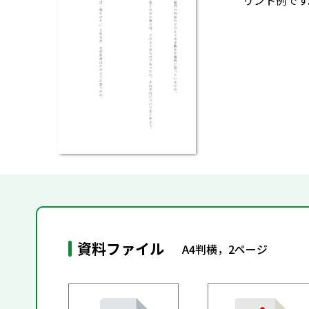
リント例です
資料ファイル
A4判横，2ページ