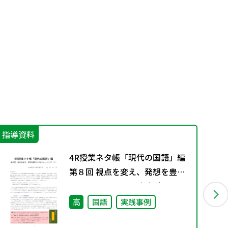
指導資料
機
4R授業ネタ帳「現代の国語」編
第８回 視点を変え、発想を豊か
にするトレーニング（１）
高
国語
実践事例