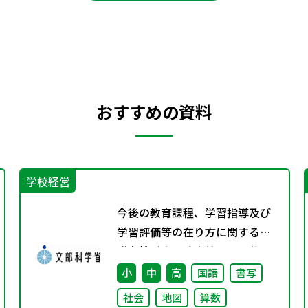
おすすめの資料
学校経営
今後の教育課程、学習指導及び
学習評価等の在り方に関する有
識者検討会の論点整理を掲載し
ました
小
中
高
国語
書写
社会
地図
算数