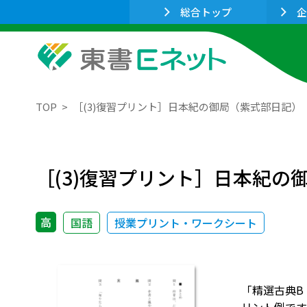
総合トップ
企
TOP
［(3)復習プリント］日本紀の御局（紫式部日記）
［(3)復習プリント］日本紀の
高
国語
授業プリント・ワークシート
「精選古典B