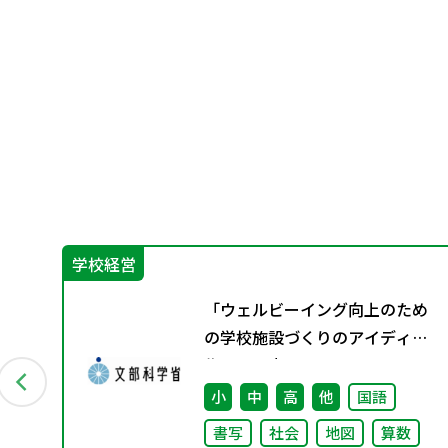
学校経営
グ
「ウェルビーイング向上のため
資料
の学校施設づくりのアイディア
集」の公表について
小
中
高
他
国語
書写
社会
地図
算数