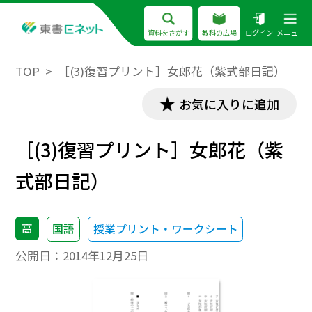
資料をさがす
教科の広場
ログイン
メニュー
TOP
［(3)復習プリント］女郎花（紫式部日記）
お気に入りに追加
［(3)復習プリント］女郎花（紫
式部日記）
高
国語
授業プリント・ワークシート
公開日：
2014年12月25日