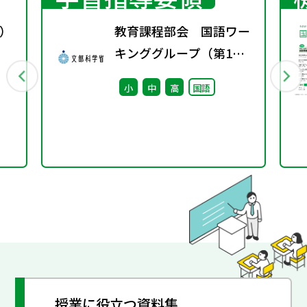
）
教育課程部会 国語ワー
キンググループ（第1
回） 配付資料
小
中
高
国語
授業に役立つ資料集