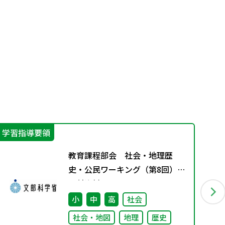
学習指導要領
学
教育課程部会 社会・地理歴
史・公民ワーキング（第8回）
配付資料
小
中
高
社会
社会・地図
地理
歴史