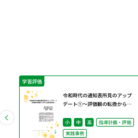
学習評価
小
令和時代の通知表所見のアップ
ド
デート①～評価観の転換から考
える通知表所見～
小
中
高
指導計画・評価
実践事例