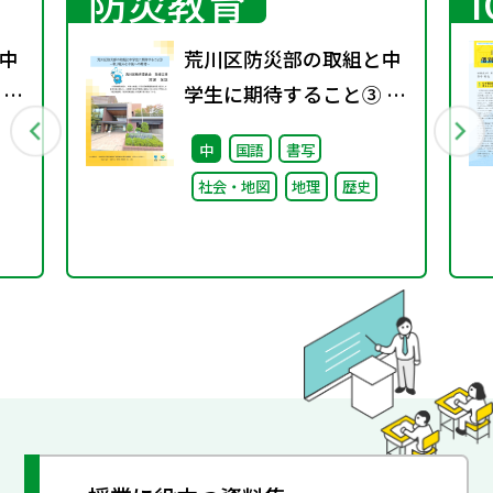
防災教育
中
荒川区防災部の取組と中
 ～
学生に期待すること③ ～
取り組みと今後への期待
中
国語
書写
～
社会・地図
地理
歴史