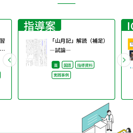
指導案
習
「山月記」解読（補足）
方
―試論―
1
高
国語
指導資料
実践事例