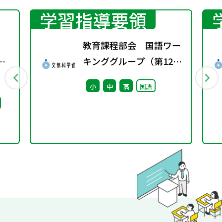
学習指導要領
教育課程部会 国語ワー
京
キンググループ（第12
回） 配付資料
小
中
高
国語
ビリ
ま