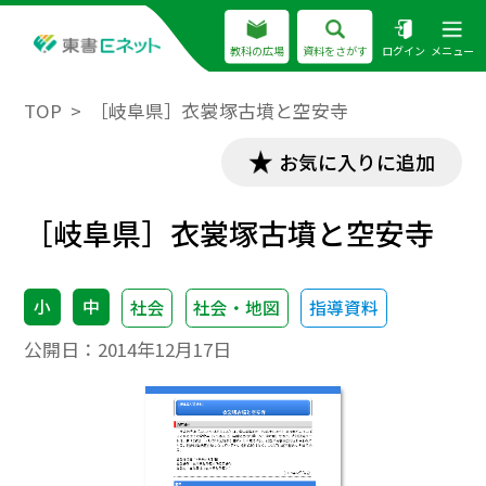
教科の広場
資料をさがす
ログイン
メニュー
TOP
［岐阜県］衣裳塚古墳と空安寺
お気に入りに追加
［岐阜県］衣裳塚古墳と空安寺
小
中
社会
社会・地図
指導資料
公開日：
2014年12月17日