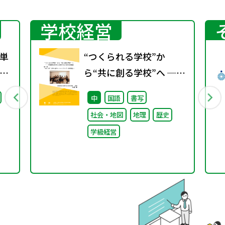
学校経営
単
“つくられる学校”か
ベ
ら“共に創る学校”へ ──
い
不確実な時代に応答する
中
国語
書写
小津中の実践 第一回 “当
社会・地図
地理
歴史
たり前”を問い直すルー
学級経営
ルメイキング（校則見直
し）