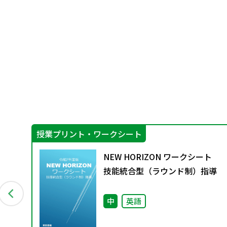
授業プリント・ワークシート
教
NEW HORIZON ワークシート
4月発
技能統合型（ラウンド制）指導
会
中
英語