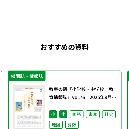
おすすめの資料
機関誌・情報誌
教室の窓「小学校・中学校 教
育情報誌」vol.76 2025年9月発
行
小
中
国語
書写
社会
地図
算数