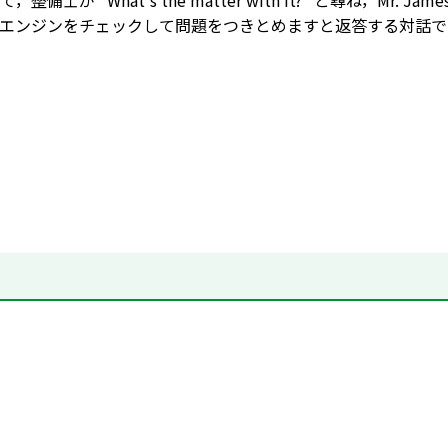
整備士が “What's the matter with it?” と尋ね，
エンジンをチェックして問題をつきとめますと返答する対話で