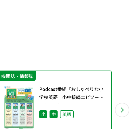
機関誌・情報誌
学
Podcast番組「おしゃべりな小
学校英語」小中接続エピソード
配信のお知らせ
小
中
英語