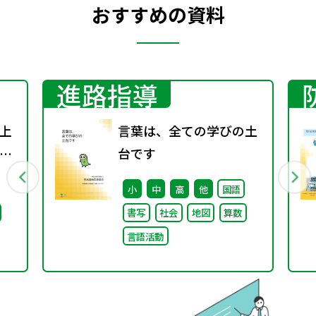
おすすめの資料
進路指導
上
言葉は、全ての学びの土
り
台です
表
小
中
高
他
国語
書写
社会
地図
算数
言語活動