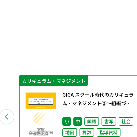
カリキュラム・マネジメント
創る
GIGA スクール時代のカリキュラ
応
ム・マネジメント②〜組織づく
「共
り～
会
小
中
国語
書写
社会
地図
算数
指導資料