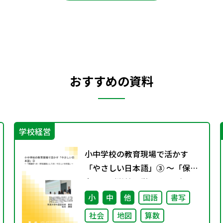
おすすめの資料
学校経営
小中学校の教育現場で活かす
「やさしい日本語」③ ～「保護
者への（学校運営としての）や
さしい日本語」～
小
中
他
国語
書写
社会
地図
算数