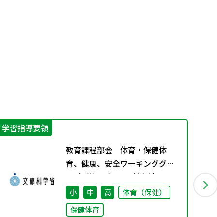
学習指導要領
学
教育課程部会 体育・保健体
育、健康、安全ワーキンググル
ープ（第8回） 配付資料
小
中
高
体育（保健）
保健体育