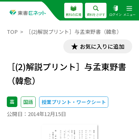
教科の広場
資料をさがす
ログイン
メニュー
TOP
［(2)解説プリント］与孟東野書（韓愈）
お気に入りに追加
［(2)解説プリント］与孟東野書
（韓愈）
高
国語
授業プリント・ワークシート
公開日：
2014年12月15日