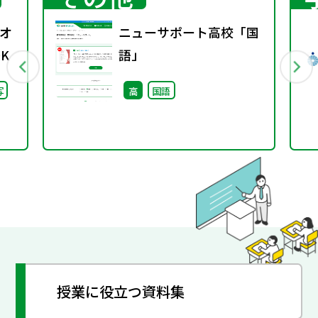
オ
ニューサポート高校「国
K
語」
写
高
国語
授業に役立つ資料集