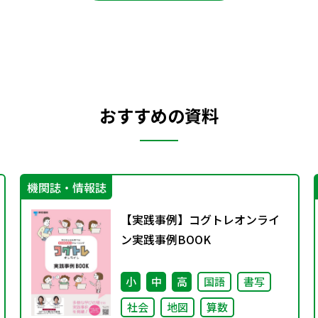
おすすめの資料
機関誌・情報誌
【実践事例】コグトレオンライ
ン実践事例BOOK
小
中
高
国語
書写
社会
地図
算数