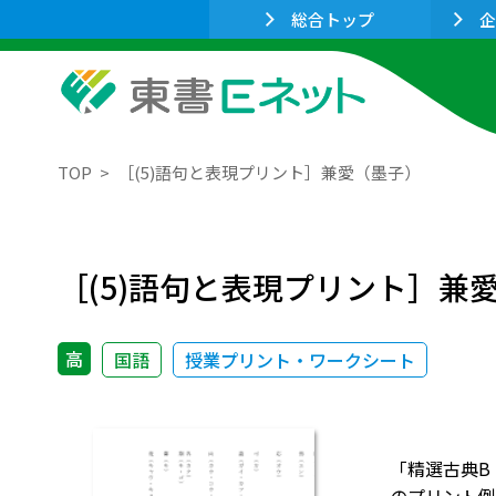
総合トップ
企
TOP
［(5)語句と表現プリント］兼愛（墨子）
［(5)語句と表現プリント］兼
高
国語
授業プリント・ワークシート
「精選古典B