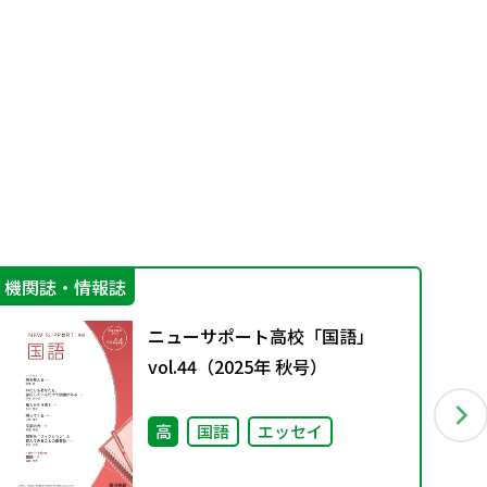
機関誌・情報誌
学
ニューサポート高校「国語」
vol.44（2025年 秋号）
高
国語
エッセイ