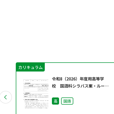
カリキュラム
」編
令和8（2026）年度用高等学
豊か
校 国語科シラバス案・ルーブ
リック
高
国語