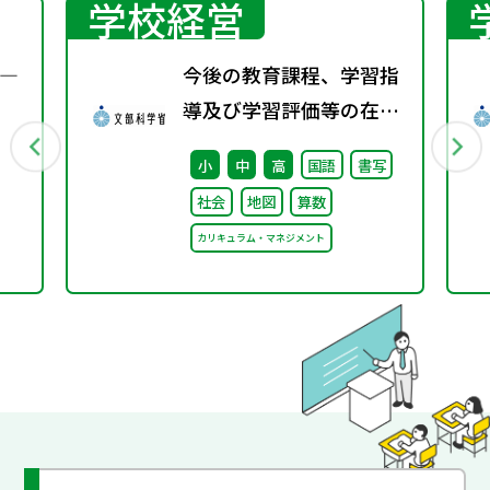
学校経営
―
今後の教育課程、学習指
導及び学習評価等の在り
方に関する有識者検討会
小
中
高
国語
書写
の論点整理を掲載しまし
社会
地図
算数
た
カリキュラム・マネジメント