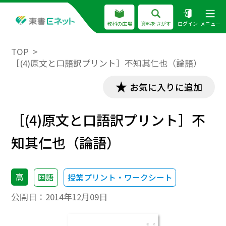
教科の広場
資料をさがす
ログイン
メニュー
TOP
［(4)原文と口語訳プリント］不知其仁也（論語）
お気に入りに追加
［(4)原文と口語訳プリント］不
知其仁也（論語）
高
国語
授業プリント・ワークシート
公開日：
2014年12月09日