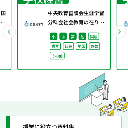
の国
中央教育審議会生涯学習
着
分科会社会教育の在り方
書
に関する特別部会（第1
小
中
高
他
国語
回） 配布資料
書写
社会
地図
算数
その他
授業に役立つ資料集