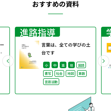
おすすめの資料
進路指導
ー
言葉は、全ての学びの土
台です
小
中
高
他
国語
書写
社会
地図
算数
言語活動