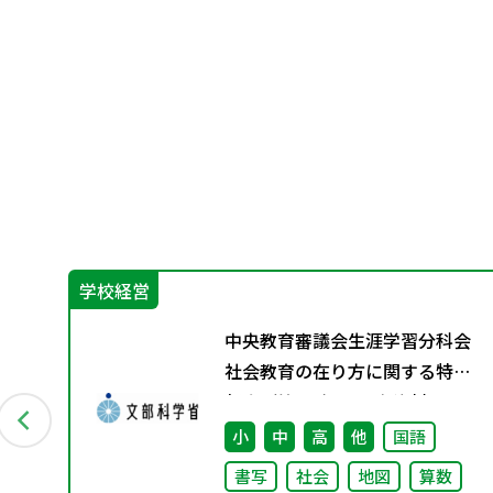
学校経営
7）
中央教育審議会生涯学習分科会
ト国
社会教育の在り方に関する特別
部会（第1回） 配布資料
小
中
高
他
国語
書写
社会
地図
算数