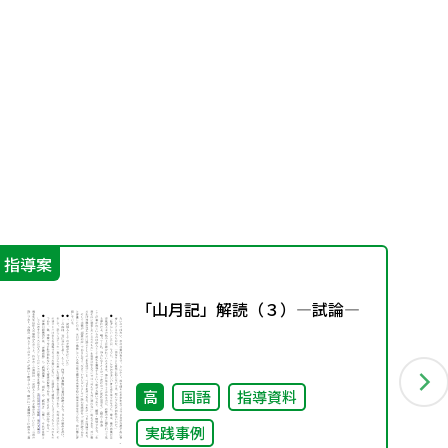
指導案
IC
「山月記」解読（３）―試論―
高
国語
指導資料
実践事例