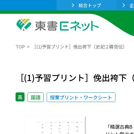
総合トップ
企
TOP
［(1)予習プリント］俛出袴下（史記２韓信伝）
［(1)予習プリント］俛出袴下
高
国語
授業プリント・ワークシート
「精選古典B