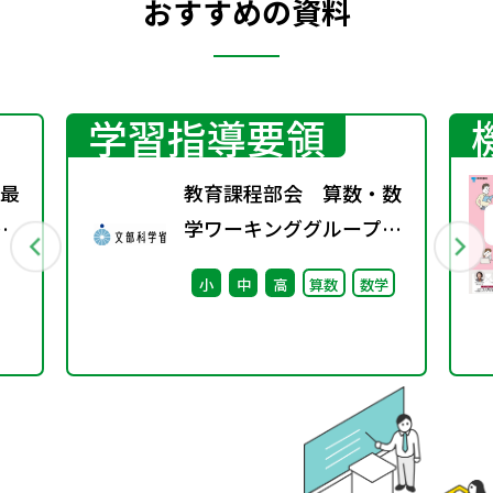
おすすめの資料
学習指導要領
の最
教育課程部会 算数・数
学ワーキンググループ
ル
（第8回） 配付資料
小
中
高
算数
数学
※理科ワーキンググルー
プ（第7回）と合同開催