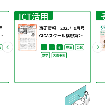
ICT活用
号
東研情報 2025年9月号
期
GIGAスクール構想第2期
を迎えて ①
数
小
中
他
英語
公民
数学
実践事例