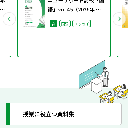
本
ニューサポート高校「国
日
語」vol.45（2026年 春
号）
高
国語
エッセイ
授業に役立つ資料集