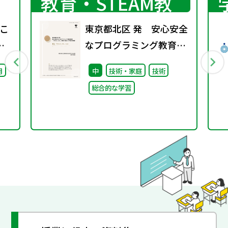
教育・STEAM教
育
こ
東京都北区 発 安心安全
分
なプログラミング教育環
最
境「きたらっち」の取り
用
中
技術・家庭
技術
び
組みと今後の展望
総合的な学習
た
01「きたらっち」とは