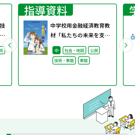
指導資料
技
中学校用金融経済教育教
材「私たちの未来を支え
る『お金の働き』」
術
中
社会・地図
公民
技術・家庭
家庭