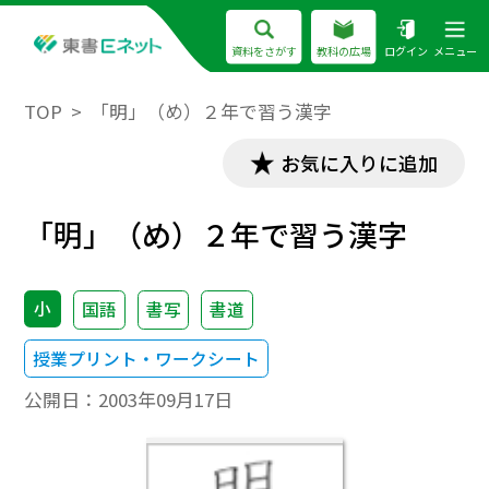
資料をさがす
教科の広場
ログイン
メニュー
TOP
「明」（め）２年で習う漢字
お気に入りに追加
「明」（め）２年で習う漢字
小
国語
書写
書道
授業プリント・ワークシート
公開日：
2003年09月17日