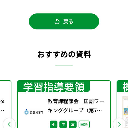
戻る
おすすめの資料
学習指導要領
タ
教育課程部会 国語ワー
教科
キンググループ（第7
中
回） 配付資料
小
中
高
国語