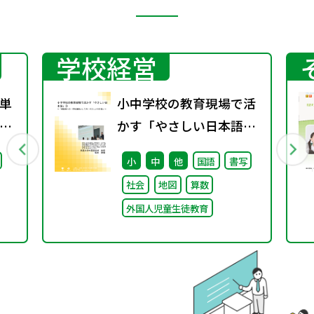
学校経営
単
小中学校の教育現場で活
ベ
かす「やさしい日本語」
い
③ ～「保護者への（学校
小
中
他
国語
書写
運営としての）やさしい
社会
地図
算数
日本語」～
外国人児童生徒教育