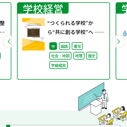
学校経営
整
“つくられる学校”か
ら“共に創る学校”へ ──
不確実な時代に応答する
中
国語
書写
小津中の実践 第二回
社会・地図
地理
歴史
「学校のコンパス」生徒
学級経営
が創る学校の最上位方針