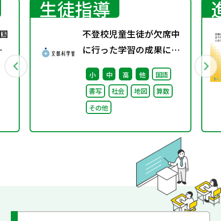
生徒指導
国
不登校児童生徒が欠席中
春
に行った学習の成果に係
る成績評価について（通
小
中
高
他
国語
知）
書写
社会
地図
算数
その他