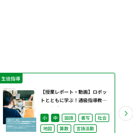
生徒指導
そ
【授業レポート・動画】ロボッ
トとともに学ぶ！通級指導教室
での実践～コミュニケーション
力と自己肯定感を育てる～
小
中
国語
書写
社会
地図
算数
言語活動