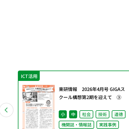
ICT活用
創る
東研情報 2026年4月号 GIGAス
応
クール構想第2期を迎えて ③
当
イキ
小
中
社会
技術
道徳
機関誌・情報誌
実践事例